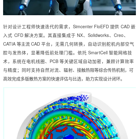
针对设计工程师快速迭代的需求，
Simcen
t
e
r
FloEF
D
提供
CA
D
嵌
入式
CF
D
解决方案。其直接集成于
N
X
、
Solid
w
ork
s
、
C
r
e
o
、
C
A
TI
A
等主流
CA
D
平台，无需几何转换，自动识别舵机内部空气
腔与发热体，显著降低前处理门槛。依托
Sma
r
tCel
l
智能网格技
术，系
统在电机线圈、
PC
B
等关键区域自动加密，兼顾计算效率
与精度；同时支持自然对流、辐
射、接触热阻等综合传热机制，可
高效完成多版散热方案的快速评估与比选，助力实现设计
闭环。