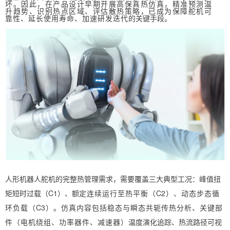
坏。因此，在产品设计早期开展高保真热仿真，精准预测温
升趋势、识别热点区域、评估散热策略，已成为保障舵机可
靠性、延长使用寿命、加速研发迭代
的关键手段。
人形机器人舵机的完整热管理需求，需要覆盖三大典型工况：峰值扭
矩短时过载（C1）
、额
定连续运行至热平衡（
C
2
）、动态步态循
环负载（
C
3
）
。仿真内容包括稳态与瞬态共轭传
热分析、关键部
件（电机绕组、功率器件、减速器）
温度演化追踪、热流路径可视