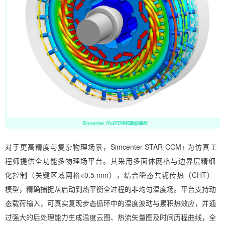
对于更高精度与复杂物理场景，
Simcen
t
e
r
S
T
AR-
C
CM
+
为仿真工
程师提供全功能多物理
场平台。其采用多面体网格与边界层精细
化控制（关键区域网格
<0.
5
m
m
），
结合瞬态共
轭传热（
CH
T
）
模型，精确捕捉从启动到热平衡全过程的非均匀温度场。平台支持动
态载荷输入，可真实复现步态循环中的温度波动与累积热效应，并通
过强大的后处理能力生成温度
云图、热流矢量图及时间历程曲线，全