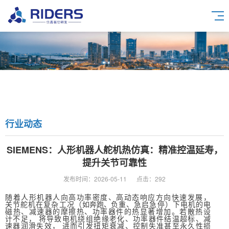
行业动态
SIEMENS：人形机器人舵机热仿真：精准控温延寿，
提升关节可靠性
发布时间：2026-05-11
点击：292
随着人形机器人向高功率密度、高动态响应方向快速发展，
关节舵机在复杂工况（
如奔跑、
负重、急启急停）
下电机的电
磁热、减速器的摩擦热、功率器件的热显著增加。若散热设
计不足，
将导致电机绕组绝缘老化、功率器件结温超标、减
速器润滑失效，
进而引发扭矩衰
减、控制失准甚至永久性损